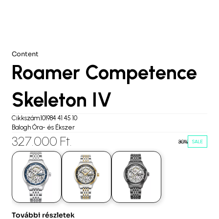
Content
Roamer Competence 
Skeleton IV
Cikkszám:101984 41 45 10
Balogh Óra- és Ékszer
327.000 Ft.
30%
SALE
További részletek