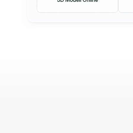
Béla Balázs
Brand Manager
A Holostep munkája érezhetően ho
ügyfélszerzésünkhöz. Gyors, ponto
rugalmas szolgáltatást nyújtanak, 
teljes mértékben elégedettek vag