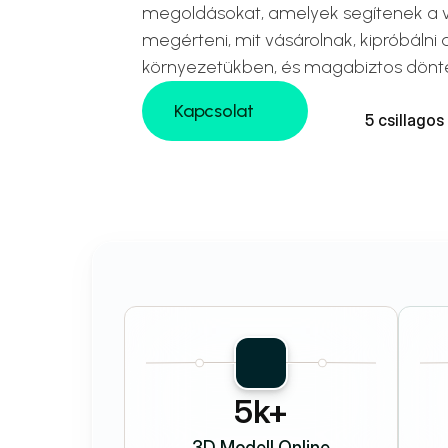
megoldásokat, amelyek segítenek a v
megérteni, mit vásárolnak, kipróbálni 
környezetükben, és magabiztos döntés
Kapcsolat
5 csillagos
Kapcsolat
5k+
3D Modell Online