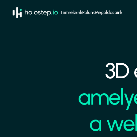
Termékeink
Rólunk
Megoldásaink
3D 
amelye
a we