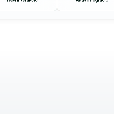
Attila Kőszegi
Director of Sales & 
Commercial
zzájárul 
Nagyra értékeljük gyors reakcióidejüket é
s és 
proaktív hozzáállásukat. Nemcsak azt 
amellyel 
szállítják, amire szükségünk van, hanem f
yunk.
ötletekkel és megoldásokkal is támogatn