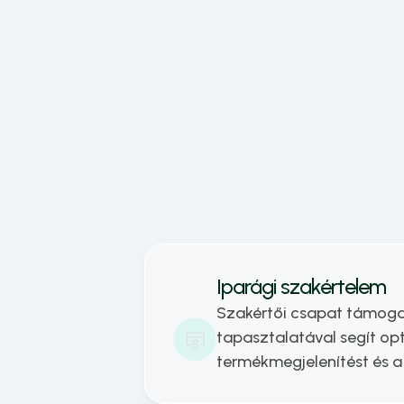
gazda
A hol
magas
fennt
társa
Iparági szakértelem
Szakértői csapat támogat
tapasztalatával segít opti
termékmegjelenítést és a 