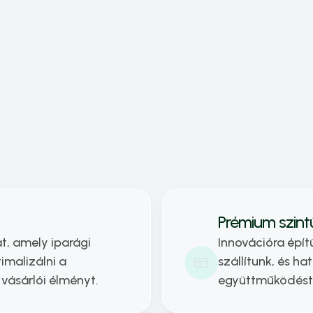
sági és marketing ismereteket szerzett. 
ostep.io üzleti vezetőjeként célja a 
 szintű ügyfél-elégedettség és a 
artható növekedés biztosítása 
lapítóival együttműködve.
Prémium szint
, amely iparági 
Innovációra épí
malizálni a 
szállítunk, és ha
vásárlói élményt.
együttműködést 