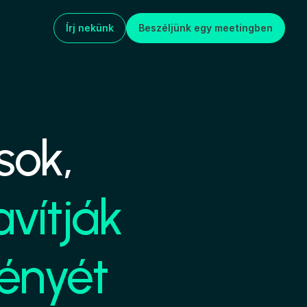
Írj nekünk
Beszéljünk egy meetingben
sok,
ítják 
ényét