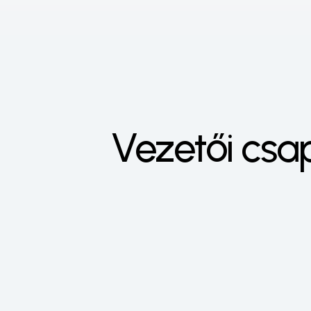
Vezetői csa
Lit
CEO
Gábor
válla