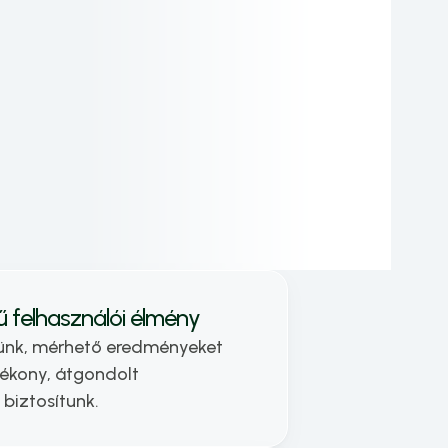
grafikai design területén. Számos nagy 
volumenű projekt közreműködője volt, 
jelenleg a holostep.io társalapítójaként és 
Chief Design Executive-jeként vezeti a 
vállalat kreatív stratégiáját.
ű felhasználói élmény
tünk, mérhető eredményeket 
tékony, átgondolt 
biztosítunk.