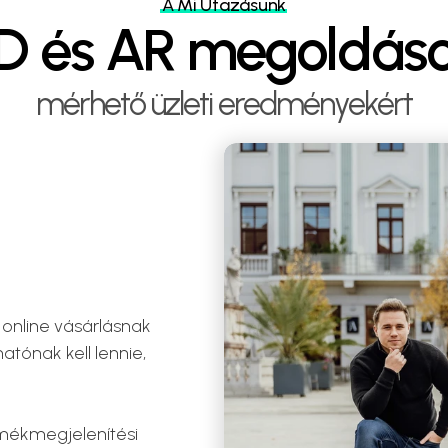
A Mi Utazásunk
D és AR megoldás
mérhető üzleti eredményekért
online vásárlásnak 
ónak kell lennie, 
mékmegjelenítési 