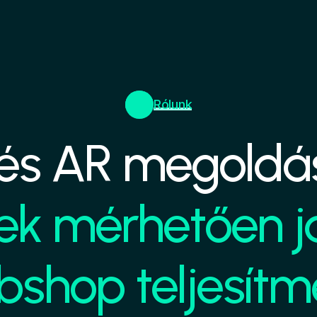
Rólunk
és AR megoldá
k mérhetően jav
bshop teljesítm