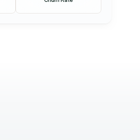
Dániel Ézsiás
CO-Founder
s 
A holostep.io csapatával dolgozni kivételes 
élmény. Gyorsak, precízek, és valóban értik a 
riss 
szakmájukat. A kommunikáció villámgyors, 
ak.
partnerközpontú hozzáállásuk pedig ritka.