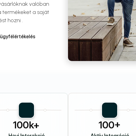
ásárlóknak valóban 
a termékeket a saját 
t hozni .
 ügyfélértékelés
100k+
100+
Havi Interakció
Aktív Integráció